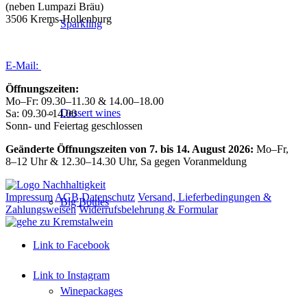
(neben Lumpazi Bräu)
3506 Krems-Hollenburg
Sparkling
Tel:
+43 (0) 27 39 / 22 96
E-Mail:
weingut@forstreiter.at
Öffnungszeiten:
Mo–Fr: 09.30–11.30 & 14.00–18.00
Dessert wines
Sa: 09.30–14.00
Sonn- und Feiertag geschlossen
Geänderte Öffnungszeiten von 7. bis 14. August 2026:
Mo–Fr,
8–12 Uhr & 12.30–14.30 Uhr, Sa gegen Voranmeldung
Impressum
AGB
Datenschutz
Versand, Lieferbedingungen &
Big Bottles
Zahlungsweisen
Widerrufsbelehrung & Formular
Link to Facebook
Link to Instagram
Winepackages