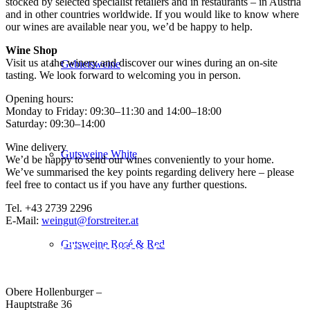
stocked by selected specialist retailers and in restaurants – in Austria
and in other countries worldwide. If you would like to know where
our wines are available near you, we’d be happy to help.
Wine Shop
Visit us at the winery and discover our wines during an on-site
Gebietsweine
tasting. We look forward to welcoming you in person.
Opening hours:
Monday to Friday: 09:30–11:30 and 14:00–18:00
Saturday: 09:30–14:00
Wine delivery
Gutsweine White
We’d be happy to send our wines conveniently to your home.
We’ve summarised the key points regarding delivery here – please
feel free to contact us if you have any further questions.
Tel. +43 2739 2296
E-Mail:
weingut@forstreiter.at
Gutsweine Rosé & Red
Weingut Forstreiter GmbH
Büro/Weinkeller/Verkauf:
Obere Hollenburger –
Hauptstraße 36