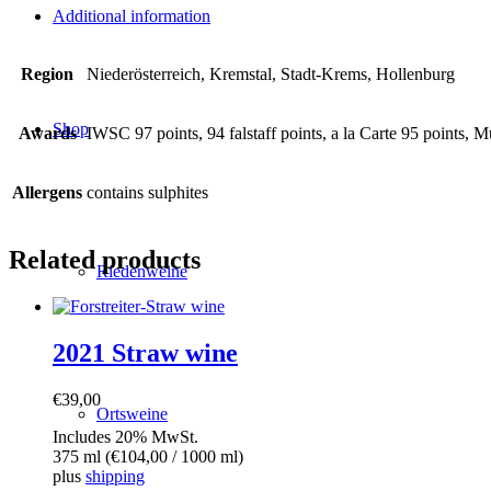
quantity
Additional information
Region
Niederösterreich, Kremstal, Stadt-Krems, Hollenburg
Shop
Awards
IWSC 97 points, 94 falstaff points, a la Carte 95 points,
Allergens
contains sulphites
Related products
Riedenweine
2021 Straw wine
€
39,00
Ortsweine
Includes 20% MwSt.
375 ml (
€
104,00
/ 1000 ml)
plus
shipping