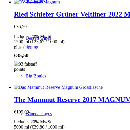
Sparkling
Ried Schiefer Grüner Veltliner 202
€
35,50
Includes 20% MwSt.
Dessert wines
1500 ml (
€
23,67
/ 1000 ml)
plus
shipping
€
35,50
Big Bottles
The Mammut Reserve 2017 MAGNUM
€
199,00
Winepackages
Includes 20% MwSt.
5000 ml (
€
39,80
/ 1000 ml)