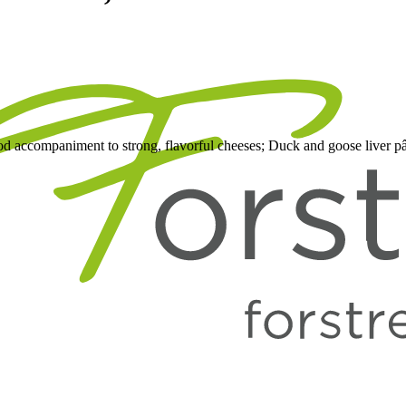
ood accompaniment to strong, flavorful cheeses; Duck and goose liver pâ