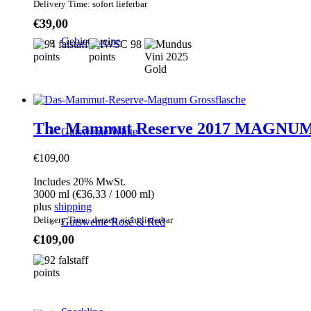
Delivery Time: sofort lieferbar
€
39,00
Gebietsweine
The Mammut Reserve 2017 MAGNUM
Gutsweine White
€
109,00
Includes 20% MwSt.
3000 ml (
€
36,33
/ 1000 ml)
plus
shipping
Delivery Time: derzeit nicht lieferbar
Gutsweine Rosé & Red
€
109,00