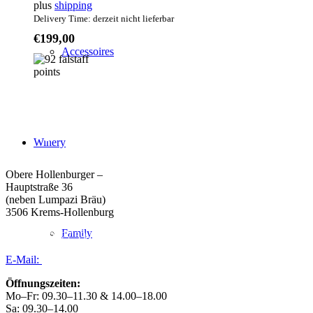
plus
shipping
Delivery Time: derzeit nicht lieferbar
€
199,00
Accessoires
Weingut Forstreiter GmbH
Winery
Büro/Weinkeller/Verkauf:
Obere Hollenburger –
Hauptstraße 36
(neben Lumpazi Bräu)
3506 Krems-Hollenburg
Family
Tel:
+43 (0) 27 39 / 22 96
E-Mail:
weingut@forstreiter.at
Öffnungszeiten:
Mo–Fr: 09.30–11.30 & 14.00–18.00
Sa: 09.30–14.00