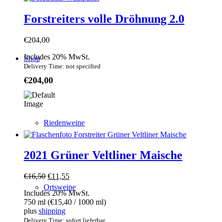
Forstreiters volle Dröhnung 2.0
€
204,00
Includes 20% MwSt.
Shop
Delivery Time: not specified
€
204,00
Riedenweine
2021 Grüner Veltliner Maische
Original
Current
€
16,50
€
11,55
price
price
Ortsweine
Includes 20% MwSt.
was:
is:
750 ml (
€
15,40
/ 1000 ml)
€16,50.
€11,55.
plus
shipping
Delivery Time: sofort lieferbar