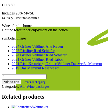
€
118,50
Includes 20% MwSt.
Delivery Time: not specified
Wines for the home
Get the forest rider enjoyment on the couch.
symbolic image
2024 Grüner Veltliner Alte Reben
2023 Riesling Ried Schiefer
2024 Grüner Veltliner Ried Schiefer
2021 Grüner Veltliner Ried Tabor
2021 Ried Kreuzberg Grüner Veltliner Das weiße Mammut
2019 Das Mammut Reserve rot
Forstreiter's
powerhouse
Add to cart
continue shopping
quantity
Categories:
All
,
Wine packages
Related products