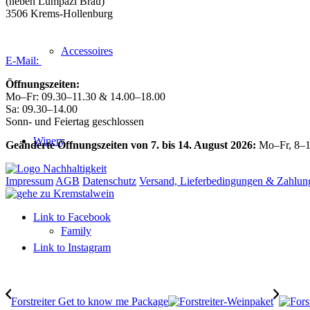
(neben Lumpazi Bräu)
3506 Krems-Hollenburg
Tel:
+43 (0) 27 39 / 22 96
Accessoires
E-Mail:
weingut@forstreiter.at
Öffnungszeiten:
Mo–Fr: 09.30–11.30 & 14.00–18.00
Sa: 09.30–14.00
Sonn- und Feiertag geschlossen
Winery
Geänderte Öffnungszeiten von 7. bis 14. August 2026:
Mo–Fr, 8–1
Impressum
AGB
Datenschutz
Versand, Lieferbedingungen & Zahlun
Link to Facebook
Family
Link to Instagram
Forstreiter Get to know me Package