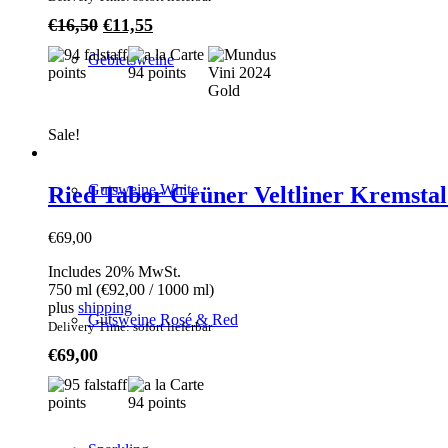
Original
Current
€
16,50
€
11,55
price
price
Gebietsweine
was:
is:
€16,50.
€11,55.
Sale!
Gutsweine White
Ried Tabor Grüner Veltliner Kremsta
€
69,00
Includes 20% MwSt.
750 ml (
€
92,00
/ 1000 ml)
plus
shipping
Gutsweine Rosé & Red
Delivery Time: sofort lieferbar
€
69,00