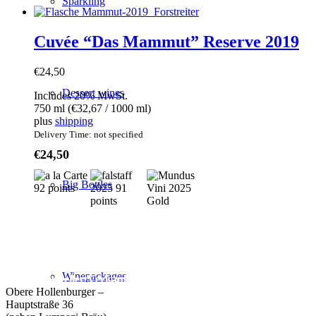
Sparkling
Cuvée “Das Mammut” Reserve 2019
€
24,50
Dessert wines
Includes 20% MwSt.
750 ml (
€
32,67
/ 1000 ml)
plus
shipping
Delivery Time: not specified
€
24,50
Big Bottles
Weingut Forstreiter GmbH
Winepackages
Büro/Weinkeller/Verkauf:
Obere Hollenburger –
Hauptstraße 36