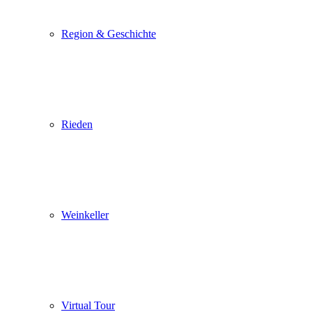
gewohnten Öffnungszeiten für Sie da.
Region & Geschichte
Rieden
Weinkeller
Pop up schließen
Virtual Tour