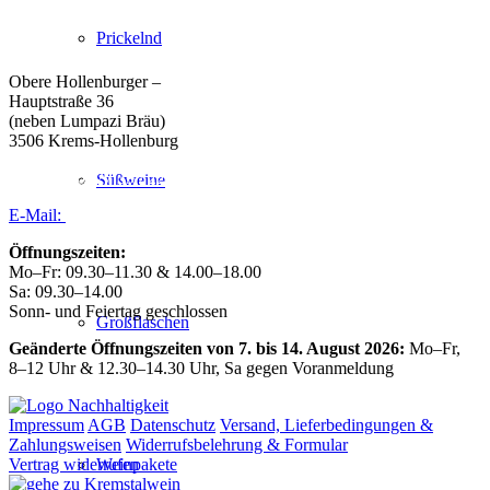
Weingut Forstreiter GmbH
Prickelnd
Büro/Weinkeller/Verkauf:
Obere Hollenburger –
Hauptstraße 36
(neben Lumpazi Bräu)
3506 Krems-Hollenburg
Tel:
+43 (0) 27 39 / 22 96
Süßweine
E-Mail:
weingut@forstreiter.at
Öffnungszeiten:
Mo–Fr: 09.30–11.30 & 14.00–18.00
Sa: 09.30–14.00
Sonn- und Feiertag geschlossen
Großflaschen
Geänderte Öffnungszeiten von 7. bis 14. August 2026:
Mo–Fr,
8–12 Uhr & 12.30–14.30 Uhr, Sa gegen Voranmeldung
Impressum
AGB
Datenschutz
Versand, Lieferbedingungen &
Zahlungsweisen
Widerrufsbelehrung & Formular
Weinpakete
Vertrag widerrufen