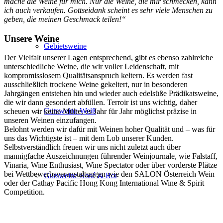
mache die Weine für mich. Nur die Weine, die mir schmecken, kann
ich auch verkaufen.
Gottseidank scheint es sehr viele Menschen zu
geben, die meinen Geschmack teilen!“
Unsere Weine
Gebietsweine
Der Vielfalt unserer Lagen entsprechend, gibt es ebenso zahlreiche
unterschiedliche Weine, die wir voller Leidenschaft, mit
kompromisslosem Qualitätsanspruch keltern. Es werden fast
ausschließlich trockene Weine gekeltert, nur in besonderen
Jahrgängen entstehen hin und wieder auch edelsüße Prädikatsweine,
die wir dann gesondert abfüllen. Terroir ist uns wichtig, daher
Gutsweine Weiß
scheuen wir keine Mühe, es Jahr für Jahr möglichst präzise in
unseren Weinen einzufangen.
Belohnt werden wir dafür mit Weinen hoher Qualität und – was für
uns das Wichtigste ist – mit dem Lob unserer Kunden.
Selbstverständlich freuen wir uns nicht zuletzt auch über
mannigfache Auszeichnungen führender Weinjournale, wie Falstaff,
Vinaria, Wine Enthusiast, Wine Spectator oder über vorderste Plätze
bei Wettbewerbsveranstaltungen wie den SALON Österreich Wein
Gutsweine Rosé & Rot
oder der Cathay Pacific Hong Kong International Wine & Spirit
Competition.