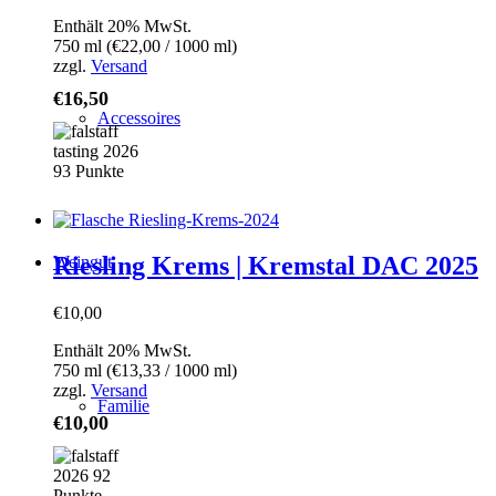
Enthält 20% MwSt.
750 ml (
€
22,00
/ 1000 ml)
zzgl.
Versand
€
16,50
Accessoires
Riesling Krems | Kremstal DAC 2025
Weingut
€
10,00
Enthält 20% MwSt.
750 ml (
€
13,33
/ 1000 ml)
zzgl.
Versand
Familie
€
10,00