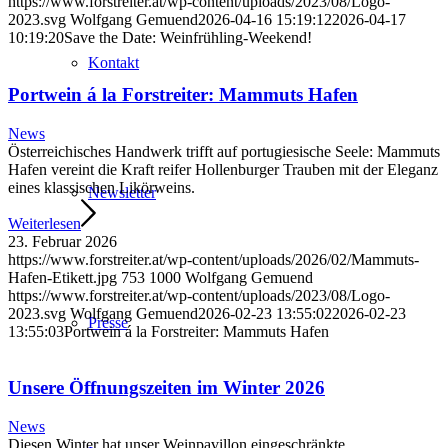
https://www.forstreiter.at/wp-content/uploads/2023/08/Logo-
2023.svg
Wolfgang Gemuend
2026-04-16 15:19:12
2026-04-17
10:19:20
Save the Date: Weinfrühling-Weekend!
Kontakt
Portwein á la Forstreiter: Mammuts Hafen
News
Österreichisches Handwerk trifft auf portugiesische Seele: Mammuts
Hafen vereint die Kraft reifer Hollenburger Trauben mit der Eleganz
eines klassischen Likörweins.
Newsletter
Weiterlesen
23. Februar 2026
https://www.forstreiter.at/wp-content/uploads/2026/02/Mammuts-
Hafen-Etikett.jpg
753
1000
Wolfgang Gemuend
https://www.forstreiter.at/wp-content/uploads/2023/08/Logo-
2023.svg
Wolfgang Gemuend
2026-02-23 13:55:02
2026-02-23
Presse
13:55:03
Portwein á la Forstreiter: Mammuts Hafen
Unsere Öffnungszeiten im Winter 2026
News
Diesen Winter hat unser Weinpavillon eingeschränkte