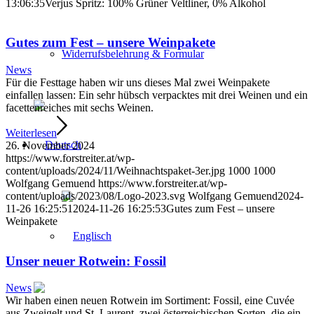
13:06:35
Verjus Spritz: 100% Grüner Veltliner, 0% Alkohol
Gutes zum Fest – unsere Weinpakete
Widerrufsbelehrung & Formular
News
Für die Festtage haben wir uns dieses Mal zwei Weinpakete
einfallen lassen: Ein sehr hübsch verpacktes mit drei Weinen und ein
facettenreiches mit sechs Weinen.
Weiterlesen
26. November 2024
https://www.forstreiter.at/wp-
content/uploads/2024/11/Weihnachtspaket-3er.jpg
1000
1000
Wolfgang Gemuend
https://www.forstreiter.at/wp-
content/uploads/2023/08/Logo-2023.svg
Wolfgang Gemuend
2024-
11-26 16:25:51
2024-11-26 16:25:53
Gutes zum Fest – unsere
Weinpakete
Unser neuer Rotwein: Fossil
News
Wir haben einen neuen Rotwein im Sortiment: Fossil, eine Cuvée
aus Zweigelt und St. Laurent, zwei österreichischen Sorten, die ein