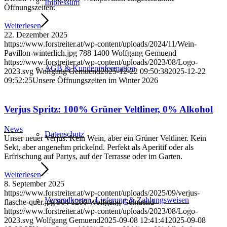
Impressum
Öffnungszeiten.
Weiterlesen
22. Dezember 2025
https://www.forstreiter.at/wp-content/uploads/2024/11/Wein-
Pavillon-winterlich.jpg
788
1400
Wolfgang Gemuend
https://www.forstreiter.at/wp-content/uploads/2023/08/Logo-
AGB & Kundeninformation
2023.svg
Wolfgang Gemuend
2025-12-22 09:50:38
2025-12-22
09:52:25
Unsere Öffnungszeiten im Winter 2026
Verjus Spritz: 100% Grüner Veltliner, 0% Alkohol
News
Datenschutz
Unser neuer Verjus: Kein Wein, aber ein Grüner Veltliner. Kein
Sekt, aber angenehm prickelnd. Perfekt als Aperitif oder als
Erfrischung auf Partys, auf der Terrasse oder im Garten.
Weiterlesen
8. September 2025
https://www.forstreiter.at/wp-content/uploads/2025/09/verjus-
Versandkosten, Lieferung & Zahlungsweisen
flasche-quer.jpg
904
1200
Wolfgang Gemuend
https://www.forstreiter.at/wp-content/uploads/2023/08/Logo-
2023.svg
Wolfgang Gemuend
2025-09-08 12:41:41
2025-09-08