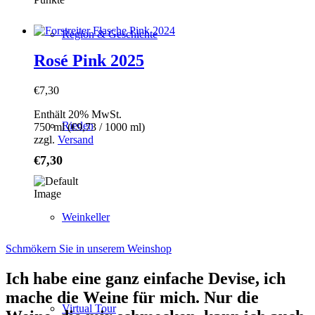
Region & Geschichte
Rosé Pink 2025
€
7,30
Enthält 20% MwSt.
Rieden
750 ml (
€
9,73
/ 1000 ml)
zzgl.
Versand
€
7,30
Weinkeller
Schmökern Sie in unserem Weinshop
Ich habe eine ganz einfache Devise, ich
mache die Weine für mich. Nur die
Virtual Tour