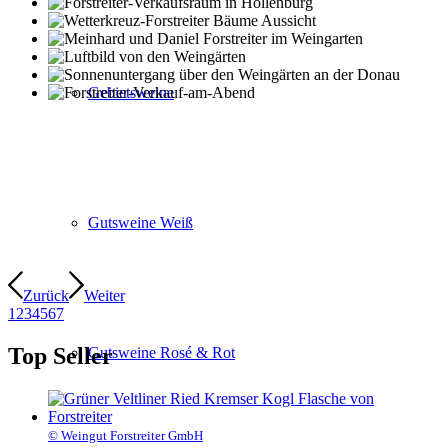
Gebietsweine
Gutsweine Weiß
Zurück
Weiter
1
2
3
4
5
6
7
Top Seller
Gutsweine Rosé & Rot
© Weingut Forstreiter GmbH