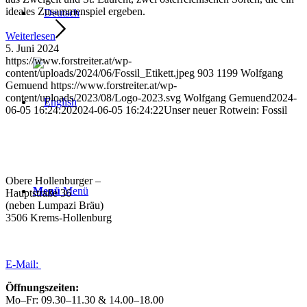
ideales Zusammenspiel ergeben.
Weiterlesen
5. Juni 2024
https://www.forstreiter.at/wp-
content/uploads/2024/06/Fossil_Etikett.jpeg
903
1199
Wolfgang
Gemuend
https://www.forstreiter.at/wp-
content/uploads/2023/08/Logo-2023.svg
Wolfgang Gemuend
2024-
06-05 16:24:20
2024-06-05 16:24:22
Unser neuer Rotwein: Fossil
Weingut Forstreiter GmbH
Büro/Weinkeller/Verkauf:
Obere Hollenburger –
Menü
Menü
Hauptstraße 36
(neben Lumpazi Bräu)
3506 Krems-Hollenburg
Tel:
+43 (0) 27 39 / 22 96
E-Mail:
weingut@forstreiter.at
Öffnungszeiten:
Mo–Fr: 09.30–11.30 & 14.00–18.00