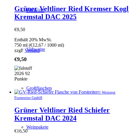
Grüner Veltliner Ried Kremser Kogl
Prickelnd
Kremstal DAC 2025
€
9,50
Enthält 20% MwSt.
750 ml (
€
12,67
/ 1000 ml)
Süßweine
zzgl.
Versand
€
9,50
Großflaschen
© Weingut
Forstreiter GmbH
Grüner Veltliner Ried Schiefer
Kremstal DAC 2024
Weinpakete
€
16,50