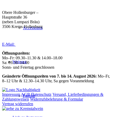
Büro/Weinkeller/Verkauf:
Obere Hollenburger –
Hauptstraße 36
(neben Lumpazi Bräu)
3506 Krems-Hollenburg
Accessoires
Tel:
+43 (0) 27 39 / 22 96
E-Mail:
weingut@forstreiter.at
Öffnungszeiten:
Mo–Fr: 09.30–11.30 & 14.00–18.00
Weingut
Sa: 09.30–14.00
Sonn- und Feiertag geschlossen
Geänderte Öffnungszeiten von 7. bis 14. August 2026:
Mo–Fr,
8–12 Uhr & 12.30–14.30 Uhr, Sa gegen Voranmeldung
Impressum
AGB
Datenschutz
Versand, Lieferbedingungen &
Familie
Zahlungsweisen
Widerrufsbelehrung & Formular
Vertrag widerrufen