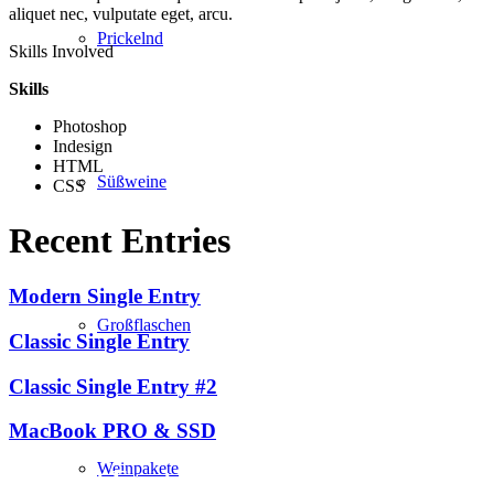
aliquet nec, vulputate eget, arcu.
Prickelnd
Skills Involved
Skills
Photoshop
Indesign
HTML
Süßweine
CSS
Recent Entries
Modern Single Entry
Großflaschen
Classic Single Entry
Classic Single Entry #2
MacBook PRO & SSD
Weinpakete
Weingut Forstreiter GmbH