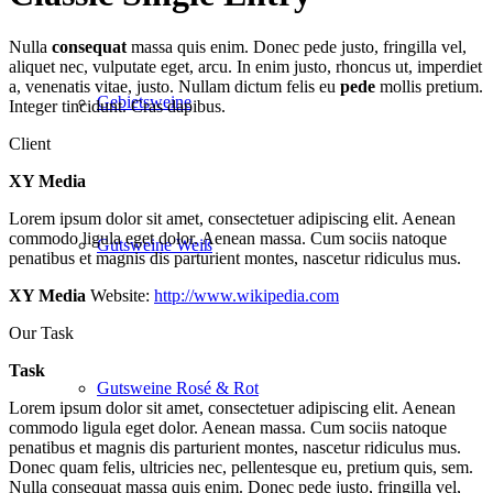
Nulla
consequat
massa quis enim. Donec pede justo, fringilla vel,
aliquet nec, vulputate eget, arcu. In enim justo, rhoncus ut, imperdiet
a, venenatis vitae, justo. Nullam dictum felis eu
pede
mollis pretium.
Gebietsweine
Integer tincidunt. Cras dapibus.
Client
XY Media
Lorem ipsum dolor sit amet, consectetuer adipiscing elit. Aenean
commodo ligula eget dolor. Aenean massa. Cum sociis natoque
Gutsweine Weiß
penatibus et magnis dis parturient montes, nascetur ridiculus mus.
XY Media
Website:
http://www.wikipedia.com
Our Task
Task
Gutsweine Rosé & Rot
Lorem ipsum dolor sit amet, consectetuer adipiscing elit. Aenean
commodo ligula eget dolor. Aenean massa. Cum sociis natoque
penatibus et magnis dis parturient montes, nascetur ridiculus mus.
Donec quam felis, ultricies nec, pellentesque eu, pretium quis, sem.
Nulla consequat massa quis enim. Donec pede justo, fringilla vel,