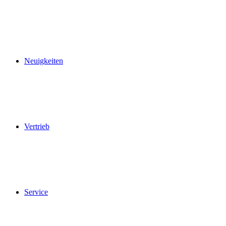
gewohnten Öffnungszeiten für Sie da.
Neuigkeiten
Vertrieb
Service
Pop up schließen