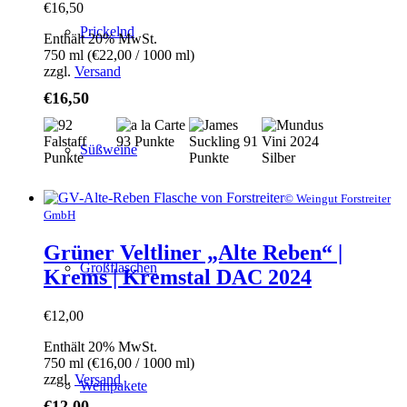
€
16,50
Prickelnd
Enthält 20% MwSt.
750 ml (
€
22,00
/ 1000 ml)
zzgl.
Versand
€
16,50
Süßweine
© Weingut Forstreiter
GmbH
Grüner Veltliner „Alte Reben“ |
Großflaschen
Krems | Kremstal DAC 2024
€
12,00
Enthält 20% MwSt.
750 ml (
€
16,00
/ 1000 ml)
zzgl.
Versand
Weinpakete
€
12,00