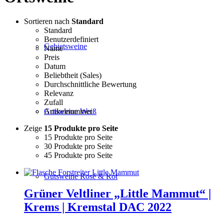
Sortieren nach
Standard
Standard
Benutzerdefiniert
Gebietsweine
Name
Preis
Datum
Beliebtheit (Sales)
Durchschnittliche Bewertung
Relevanz
Zufall
Gutsweine Weiß
Artikelnummer
Zeige
15 Produkte pro Seite
15 Produkte pro Seite
30 Produkte pro Seite
45 Produkte pro Seite
Gutsweine Rosé & Rot
Grüner Veltliner „Little Mammut“ |
Krems | Kremstal DAC 2022