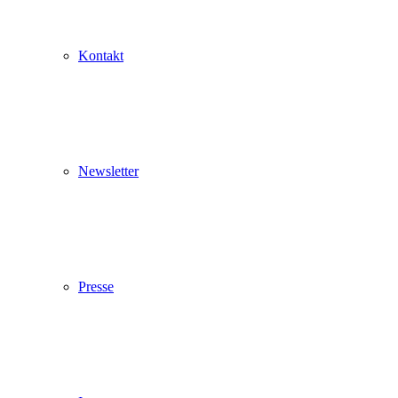
Vom 7. bis 14. August 2026 ist unser
Weinpavillon von Mo - Fr von 8 - 12 Uhr und
12.30 - 14.30 Uhr geöffnet. An den beiden
Kontakt
Samstagen, 8. und 15. August, öffnen wir
gerne gegen Anmeldung.
Ab Montag, 17. August, sind wir wieder zu den
gewohnten Öffnungszeiten für Sie da.
Newsletter
Presse