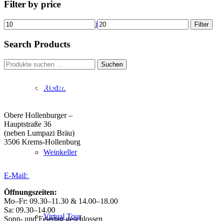
Filter by price
Min.
Max.
Region & Geschichte
Filter
Preis
Preis
Search Products
Suchen
Suchen
nach:
Weingut Forstreiter GmbH
Rieden
Büro/Weinkeller/Verkauf:
Obere Hollenburger –
Hauptstraße 36
(neben Lumpazi Bräu)
3506 Krems-Hollenburg
Weinkeller
Tel:
+43 (0) 27 39 / 22 96
E-Mail:
weingut@forstreiter.at
Öffnungszeiten:
Mo–Fr: 09.30–11.30 & 14.00–18.00
Sa: 09.30–14.00
Virtual Tour
Sonn- und Feiertag geschlossen