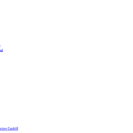
L
reiter GmbH