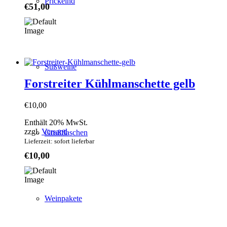
Prickelnd
€
51,00
Süßweine
Forstreiter Kühlmanschette gelb
€
10,00
Enthält 20% MwSt.
zzgl.
Versand
Großflaschen
Lieferzeit: sofort lieferbar
€
10,00
Weinpakete
Weingut Forstreiter GmbH