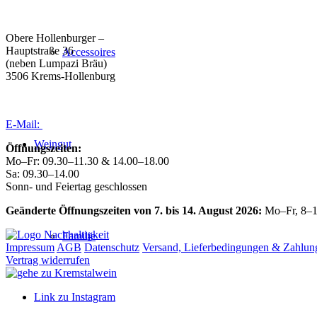
Büro/Weinkeller/Verkauf:
Obere Hollenburger –
Hauptstraße 36
Accessoires
(neben Lumpazi Bräu)
3506 Krems-Hollenburg
Tel:
+43 (0) 27 39 / 22 96
E-Mail:
weingut@forstreiter.at
Weingut
Öffnungszeiten:
Mo–Fr: 09.30–11.30 & 14.00–18.00
Sa: 09.30–14.00
Sonn- und Feiertag geschlossen
Geänderte Öffnungszeiten von 7. bis 14. August 2026:
Mo–Fr, 8–1
Familie
Impressum
AGB
Datenschutz
Versand, Lieferbedingungen & Zahlun
Vertrag widerrufen
Link zu Instagram