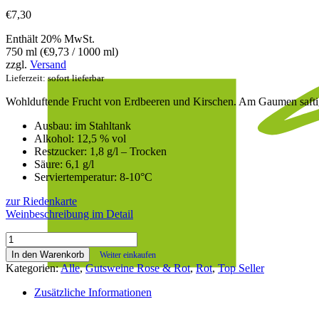
€
7,30
Enthält 20% MwSt.
750 ml (
€
9,73
/ 1000 ml)
zzgl.
Versand
Lieferzeit: sofort lieferbar
Wohlduftende Frucht von Erdbeeren und Kirschen. Am Gaumen saftig 
Ausbau: im Stahltank
Alkohol: 12,5 % vol
Restzucker: 1,8 g/l – Trocken
Säure: 6,1 g/l
Serviertemperatur: 8-10°C
zur Riedenkarte
Weinbeschreibung im Detail
Rosé
Pink
In den Warenkorb
Weiter einkaufen
2025
Kategorien:
Alle
,
Gutsweine Rose & Rot
,
Rot
,
Top Seller
Menge
Zusätzliche Informationen