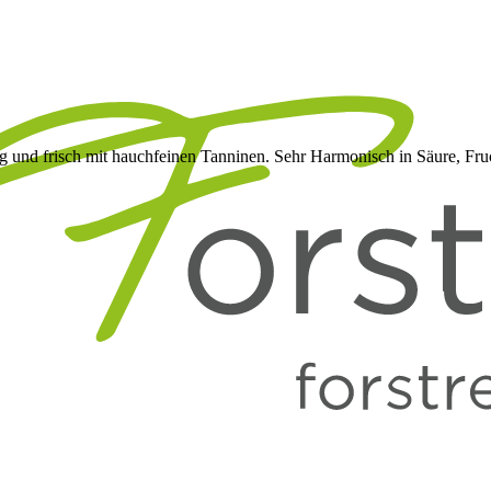
und frisch mit hauchfeinen Tanninen. Sehr Harmonisch in Säure, Fruc