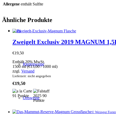
Allergene
enthält Sulfite
Ähnliche Produkte
Shop
Zweigelt Exclusiv 2019 MAGNUM 1,5
€
19,50
Enthält 20% MwSt.
Riedenweine
1500 ml (
€
13,00
/ 1000 ml)
zzgl.
Versand
Lieferzeit: nicht angegeben
€
19,50
Ortsweine
© Weingut Forst