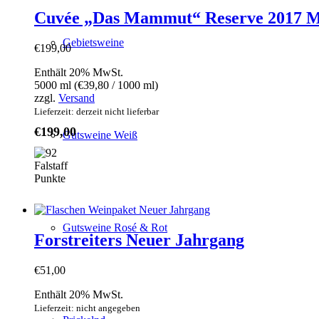
Cuvée „Das Mammut“ Reserve 201
Gebietsweine
€
199,00
Enthält 20% MwSt.
5000 ml (
€
39,80
/ 1000 ml)
zzgl.
Versand
Lieferzeit: derzeit nicht lieferbar
€
199,00
Gutsweine Weiß
Gutsweine Rosé & Rot
Forstreiters Neuer Jahrgang
€
51,00
Enthält 20% MwSt.
Lieferzeit: nicht angegeben