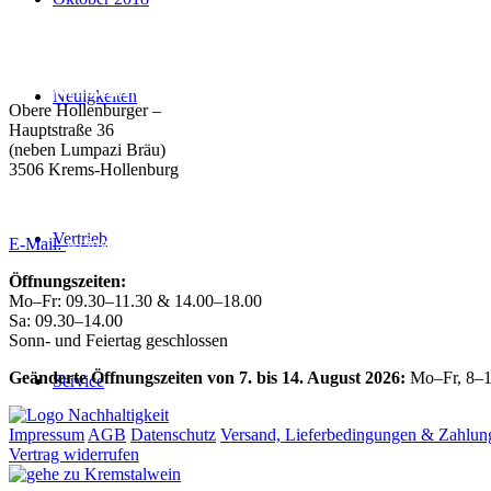
Weingut Forstreiter GmbH
Büro/Weinkeller/Verkauf:
Neuigkeiten
Obere Hollenburger –
Hauptstraße 36
(neben Lumpazi Bräu)
3506 Krems-Hollenburg
Tel:
+43 (0) 27 39 / 22 96
Vertrieb
E-Mail:
weingut@forstreiter.at
Öffnungszeiten:
Mo–Fr: 09.30–11.30 & 14.00–18.00
Sa: 09.30–14.00
Sonn- und Feiertag geschlossen
Geänderte Öffnungszeiten von 7. bis 14. August 2026:
Mo–Fr, 8–1
Service
Impressum
AGB
Datenschutz
Versand, Lieferbedingungen & Zahlun
Vertrag widerrufen