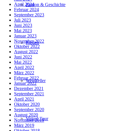
April 2024
Region & Geschichte
Februar 2024
September 2023
Juli 2023
Juni 2023
Mai 2023
Januar 2023
November 2022
Rieden
Oktober 2022
August 2022
Juni 2022
Mai 2022
April 2022
März 2022
Februar 2022
Weinkeller
Januar 2022
Dezember 2021
September 2021
April 2021
Oktober 2020
September 2020
August 2020
Virtual Tour
November 2019
März 2019
Oktober 2018