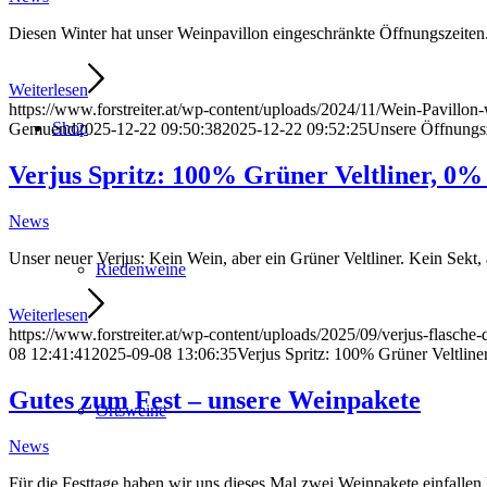
Diesen Winter hat unser Weinpavillon eingeschränkte Öffnungszeiten
Weiterlesen
https://www.forstreiter.at/wp-content/uploads/2024/11/Wein-Pavillon-
Shop
Gemuend
2025-12-22 09:50:38
2025-12-22 09:52:25
Unsere Öffnungs
Verjus Spritz: 100% Grüner Veltliner, 0%
News
Unser neuer Verjus: Kein Wein, aber ein Grüner Veltliner. Kein Sekt, 
Riedenweine
Weiterlesen
https://www.forstreiter.at/wp-content/uploads/2025/09/verjus-flasche-
08 12:41:41
2025-09-08 13:06:35
Verjus Spritz: 100% Grüner Veltline
Gutes zum Fest – unsere Weinpakete
Ortsweine
News
Für die Festtage haben wir uns dieses Mal zwei Weinpakete einfallen 