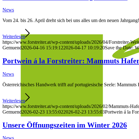
News
Vom 24. bis 26. April dreht sich bei uns alles um den neuen Jahrgang
Weiterlesen
https://www.forstreiter.at/wp-content/uploads/2026/04/Forstreiter-We
Gemuend
2026-04-16 15:19:12
2026-04-17 10:19:20
Save the Date: 
Portwein á la Forstreiter: Mammuts Hafe
News
Österreichisches Handwerk trifft auf portugiesische Seele: Mammuts H
Weiterlesen
https://www.forstreiter.at/wp-content/uploads/2026/02/Mammuts-Hafe
Gemuend
2026-02-23 13:55:02
2026-02-23 13:55:03
Portwein á la Fo
Unsere Öffnungszeiten im Winter 2026
News