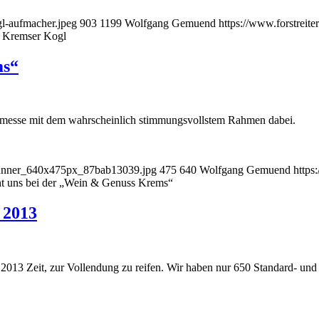
gl-aufmacher.jpeg
903
1199
Wolfgang Gemuend
https://www.forstreit
n Kremser Kogl
ms“
inmesse mit dem wahrscheinlich stimmungsvollstem Rahmen dabei.
Banner_640x475px_87bab13039.jpg
475
640
Wolfgang Gemuend
https
t uns bei der „Wein & Genuss Krems“
 2013
 2013 Zeit, zur Vollendung zu reifen. Wir haben nur 650 Standard- und