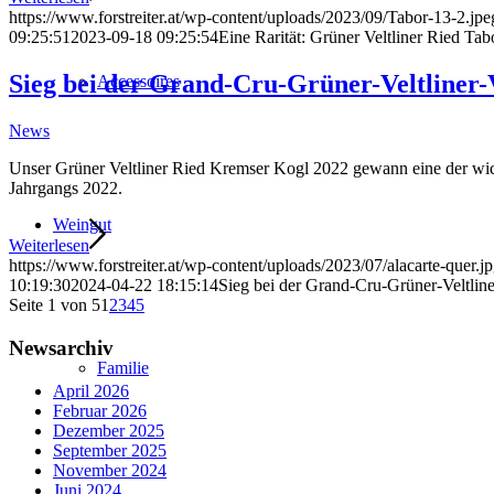
https://www.forstreiter.at/wp-content/uploads/2023/09/Tabor-13-2.jpe
09:25:51
2023-09-18 09:25:54
Eine Rarität: Grüner Veltliner Ried Ta
Sieg bei der Grand-Cru-Grüner-Veltliner
Accessoires
News
Unser Grüner Veltliner Ried Kremser Kogl 2022 gewann eine der wich
Jahrgangs 2022.
Weingut
Weiterlesen
https://www.forstreiter.at/wp-content/uploads/2023/07/alacarte-quer.j
10:19:30
2024-04-22 18:15:14
Sieg bei der Grand-Cru-Grüner-Veltlin
Seite 1 von 5
1
2
3
4
5
Newsarchiv
Familie
April 2026
Februar 2026
Dezember 2025
September 2025
November 2024
Juni 2024