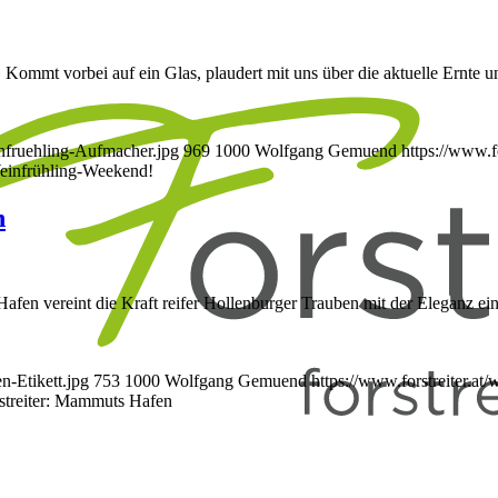
! Kommt vorbei auf ein Glas, plaudert mit uns über die aktuelle Ernte
infruehling-Aufmacher.jpg
969
1000
Wolfgang Gemuend
https://www.f
Weinfrühling-Weekend!
n
afen vereint die Kraft reifer Hollenburger Trauben mit der Eleganz ei
n-Etikett.jpg
753
1000
Wolfgang Gemuend
https://www.forstreiter.a
rstreiter: Mammuts Hafen