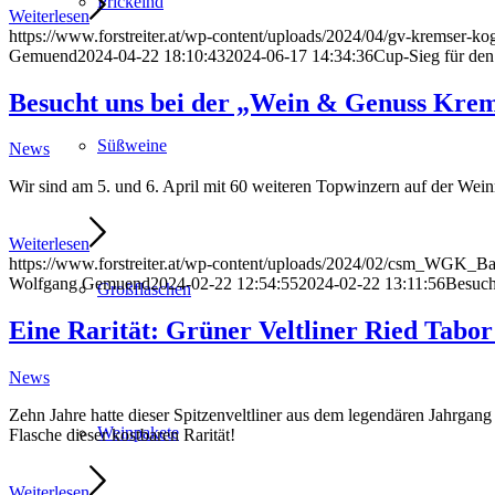
Prickelnd
Weiterlesen
https://www.forstreiter.at/wp-content/uploads/2024/04/gv-kremser-ko
Gemuend
2024-04-22 18:10:43
2024-06-17 14:34:36
Cup-Sieg für de
Besucht uns bei der „Wein & Genuss Kre
Süßweine
News
Wir sind am 5. und 6. April mit 60 weiteren Topwinzern auf der We
Weiterlesen
https://www.forstreiter.at/wp-content/uploads/2024/02/csm_WGK_
Wolfgang Gemuend
2024-02-22 12:54:55
2024-02-22 13:11:56
Besuch
Großflaschen
Eine Rarität: Grüner Veltliner Ried Tabor
News
Zehn Jahre hatte dieser Spitzenveltliner aus dem legendären Jahrgang
Weinpakete
Flasche dieser kostbaren Rarität!
Weiterlesen