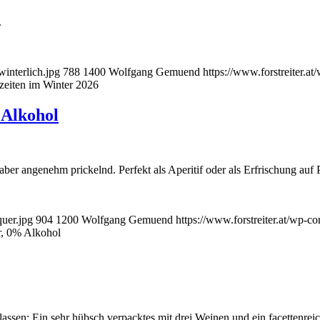
.
winterlich.jpg
788
1400
Wolfgang Gemuend
https://www.forstreiter.
zeiten im Winter 2026
 Alkohol
aber angenehm prickelnd. Perfekt als Aperitif oder als Erfrischung auf P
quer.jpg
904
1200
Wolfgang Gemuend
https://www.forstreiter.at/wp-
r, 0% Alkohol
lassen: Ein sehr hübsch verpacktes mit drei Weinen und ein facettenrei