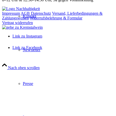
Impressum
AGB
Datenschutz
Versand, Lieferbedingungen &
Kontakt
Zahlungsweisen
Widerrufsbelehrung & Formular
Vertrag widerrufen
Link zu Instagram
Link zu Facebook
Newsletter
Nach oben scrollen
Close
this
module
Presse
Wir machen Urlaub
Vom 7. bis 14. August 2026 ist unser
Weinpavillon von Mo - Fr von 8 - 12 Uhr und