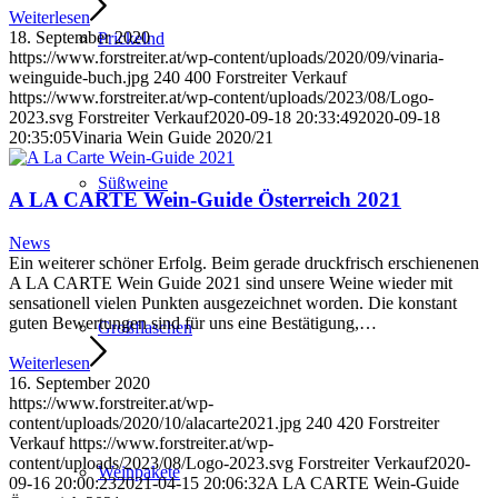
Weiterlesen
18. September 2020
Prickelnd
https://www.forstreiter.at/wp-content/uploads/2020/09/vinaria-
weinguide-buch.jpg
240
400
Forstreiter Verkauf
https://www.forstreiter.at/wp-content/uploads/2023/08/Logo-
2023.svg
Forstreiter Verkauf
2020-09-18 20:33:49
2020-09-18
20:35:05
Vinaria Wein Guide 2020/21
Süßweine
A LA CARTE Wein-Guide Österreich 2021
News
Ein weiterer schöner Erfolg. Beim gerade druckfrisch erschienenen
A LA CARTE Wein Guide 2021 sind unsere Weine wieder mit
sensationell vielen Punkten ausgezeichnet worden. Die konstant
guten Bewertungen sind für uns eine Bestätigung,…
Großflaschen
Weiterlesen
16. September 2020
https://www.forstreiter.at/wp-
content/uploads/2020/10/alacarte2021.jpg
240
420
Forstreiter
Verkauf
https://www.forstreiter.at/wp-
content/uploads/2023/08/Logo-2023.svg
Forstreiter Verkauf
2020-
Weinpakete
09-16 20:00:23
2021-04-15 20:06:32
A LA CARTE Wein-Guide