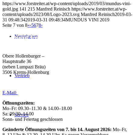
https://www.forstreiter.at/wp-content/uploads/2019/03/mundus-vini-
gold.jpg
141
215
Manfred Reinisch
https://www.forstreiter.at/wp-
content/uploads/2023/08/Logo-2023.svg
Manfred Reinisch
2019-03-
31 09:48:34
2019-03-31 09:48:34
MUNDUS VINI 2019
Seite 7 von 8
«
‹
5
6
7
8
›
Neuigkeiten
Weingut Forstreiter GmbH
Büro/Weinkeller/Verkauf:
Obere Hollenburger –
Hauptstraße 36
(neben Lumpazi Bräu)
3506 Krems-Hollenburg
Vertrieb
Tel:
+43 (0) 27 39 / 22 96
E-Mail:
weingut@forstreiter.at
Öffnungszeiten:
Mo–Fr: 09.30–11.30 & 14.00–18.00
Sa: 09.30–14.00
Service
Sonn- und Feiertag geschlossen
Geänderte Öffnungszeiten von 7. bis 14. August 2026:
Mo–Fr,
8–12 Uhr & 12.30–14.30 Uhr, Sa gegen Voranmeldung