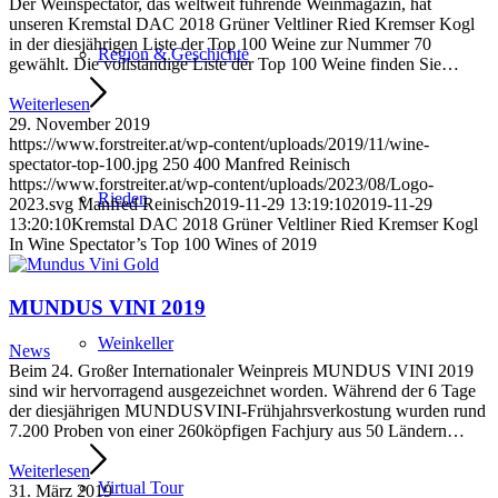
Der Weinspectator, das weltweit führende Weinmagazin, hat
unseren Kremstal DAC 2018 Grüner Veltliner Ried Kremser Kogl
in der diesjährigen Liste der Top 100 Weine zur Nummer 70
Region & Geschichte
gewählt. Die vollständige Liste der Top 100 Weine finden Sie…
Weiterlesen
29. November 2019
https://www.forstreiter.at/wp-content/uploads/2019/11/wine-
spectator-top-100.jpg
250
400
Manfred Reinisch
https://www.forstreiter.at/wp-content/uploads/2023/08/Logo-
Rieden
2023.svg
Manfred Reinisch
2019-11-29 13:19:10
2019-11-29
13:20:10
Kremstal DAC 2018 Grüner Veltliner Ried Kremser Kogl
In Wine Spectator’s Top 100 Wines of 2019
MUNDUS VINI 2019
Weinkeller
News
Beim 24. Großer Internationaler Weinpreis MUNDUS VINI 2019
sind wir hervorragend ausgezeichnet worden. Während der 6 Tage
der diesjährigen MUNDUSVINI-Frühjahrsverkostung wurden rund
7.200 Proben von einer 260köpfigen Fachjury aus 50 Ländern…
Weiterlesen
Virtual Tour
31. März 2019