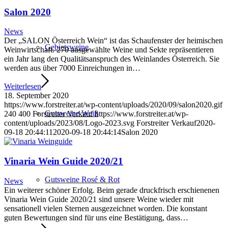
Salon 2020
News
Der „SALON Österreich Wein“ ist das Schaufenster der heimischen
Gebietsweine
Weinwirtschaft. 270 ausgewählte Weine und Sekte repräsentieren
ein Jahr lang den Qualitätsanspruch des Weinlandes Österreich. Sie
werden aus über 7000 Einreichungen in…
Weiterlesen
18. September 2020
https://www.forstreiter.at/wp-content/uploads/2020/09/salon2020.gif
Gutsweine Weiß
240
400
Forstreiter Verkauf
https://www.forstreiter.at/wp-
content/uploads/2023/08/Logo-2023.svg
Forstreiter Verkauf
2020-
09-18 20:44:11
2020-09-18 20:44:14
Salon 2020
Vinaria Wein Guide 2020/21
Gutsweine Rosé & Rot
News
Ein weiterer schöner Erfolg. Beim gerade druckfrisch erschienenen
Vinaria Wein Guide 2020/21 sind unsere Weine wieder mit
sensationell vielen Sternen ausgezeichnet worden. Die konstant
guten Bewertungen sind für uns eine Bestätigung, dass…