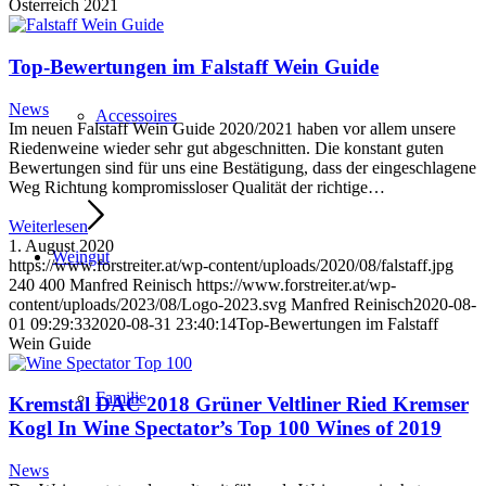
Österreich 2021
Top-Bewertungen im Falstaff Wein Guide
News
Accessoires
Im neuen Falstaff Wein Guide 2020/2021 haben vor allem unsere
Riedenweine wieder sehr gut abgeschnitten. Die konstant guten
Bewertungen sind für uns eine Bestätigung, dass der eingeschlagene
Weg Richtung kompromissloser Qualität der richtige…
Weiterlesen
1. August 2020
Weingut
https://www.forstreiter.at/wp-content/uploads/2020/08/falstaff.jpg
240
400
Manfred Reinisch
https://www.forstreiter.at/wp-
content/uploads/2023/08/Logo-2023.svg
Manfred Reinisch
2020-08-
01 09:29:33
2020-08-31 23:40:14
Top-Bewertungen im Falstaff
Wein Guide
Familie
Kremstal DAC 2018 Grüner Veltliner Ried Kremser
Kogl In Wine Spectator’s Top 100 Wines of 2019
News