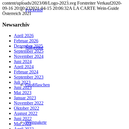
content/uploads/2023/08/Logo-2023.svg
Forstreiter Verkauf
2020-
09-16 20:00:23
2021-04-15 20:06:32
A LA CARTE Wein-Guide
Prickelnd
Österreich 2021
Newsarchiv
April 2026
Februar 2026
Dezember 2025
Süßweine
September 2025
November 2024
Juni 2024
April 2024
Februar 2024
September 2023
Juli 2023
Großflaschen
Juni 2023
Mai 2023
Januar 2023
November 2022
Oktober 2022
August 2022
Juni 2022
Weinpakete
Mai 2022
April 2022