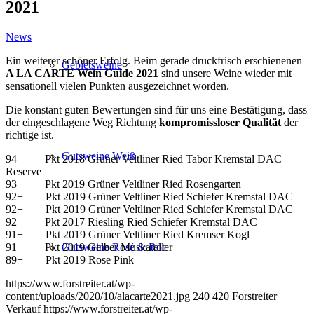
2021
News
Ein weiterer schöner Erfolg. Beim gerade druckfrisch erschienenen
Gebietsweine
A LA CARTE Wein Guide 2021
sind unsere Weine wieder mit
sensationell vielen Punkten ausgezeichnet worden.
Die konstant guten Bewertungen sind für uns eine Bestätigung, dass
der eingeschlagene Weg Richtung
kompromissloser Qualität
der
richtige ist.
Gutsweine Weiß
94 Pkt 2018 Grüner Veltliner Ried Tabor Kremstal DAC
Reserve
93 Pkt 2019 Grüner Veltliner Ried Rosengarten
92+ Pkt 2019 Grüner Veltliner Ried Schiefer Kremstal DAC
92+ Pkt 2019 Grüner Veltliner Ried Schiefer Kremstal DAC
92 Pkt 2017 Riesling Ried Schiefer Kremstal DAC
91+ Pkt 2019 Grüner Veltliner Ried Kremser Kogl
91 Pkt 2019 Gelber Muskateller
Gutsweine Rosé & Rot
89+ Pkt 2019 Rose Pink
https://www.forstreiter.at/wp-
content/uploads/2020/10/alacarte2021.jpg
240
420
Forstreiter
Verkauf
https://www.forstreiter.at/wp-