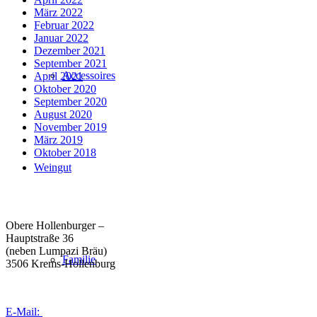
März 2022
Februar 2022
Januar 2022
Dezember 2021
September 2021
Accessoires
April 2021
Oktober 2020
September 2020
August 2020
November 2019
März 2019
Oktober 2018
Weingut
Weingut Forstreiter GmbH
Büro/Weinkeller/Verkauf:
Obere Hollenburger –
Hauptstraße 36
(neben Lumpazi Bräu)
Familie
3506 Krems-Hollenburg
Tel:
+43 (0) 27 39 / 22 96
E-Mail:
weingut@forstreiter.at