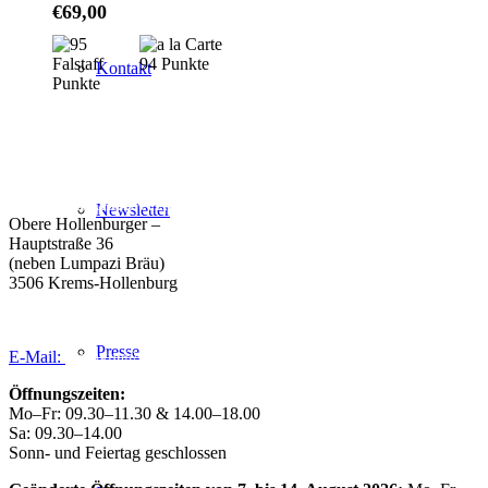
€
69,00
Kontakt
Weingut Forstreiter GmbH
Büro/Weinkeller/Verkauf:
Newsletter
Obere Hollenburger –
Hauptstraße 36
(neben Lumpazi Bräu)
3506 Krems-Hollenburg
Tel:
+43 (0) 27 39 / 22 96
Presse
E-Mail:
weingut@forstreiter.at
Öffnungszeiten:
Mo–Fr: 09.30–11.30 & 14.00–18.00
Sa: 09.30–14.00
Sonn- und Feiertag geschlossen