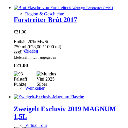
© Weingut Forstreiter GmbH
Region & Geschichte
Forstreiter Brût 2017
€
21,00
Enthält 20% MwSt.
750 ml (
€
28,00
/ 1000 ml)
Rieden
zzgl.
Versand
Lieferzeit: nicht angegeben
€
21,00
Weinkeller
Zweigelt Exclusiv 2019 MAGNUM
1,5L
Virtual Tour