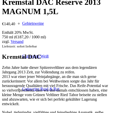
Kremstal DAC Reserve 2013
MAGNUM 1,5L
Gebietsweine
€
140,40
Enthält 20% MwSt.
750 ml (
€
187,20
/ 1000 ml)
zzgl.
Versand
Lieferzeit: sofort lieferbar
Kremstal DAC
Gutsweine Weiß
Zehn Jahre hatte dieser Spitzenveltliner aus dem legendären
Jahrgang 2013 Zeit, zur Vollendung zu reifen.
2013 war einer jener Weinjahrgänge, an die man sich gerne
zurückerinnert: Vor allem bei Weißweinen sorgte das Jahr für
herausragende Qualitäten mit viel Frische. Das Reife-Potential war
Gutsweine Rosé & Rot
so vielversprechend, dass wir uns damals entschlossen haben, eine
kleine Menge vom Grünen Veltliner Ried Tabor beiseite zu stellen
und abzuwarten, wie er sich bei perfekt gekühlter Lagerung
entwickelt.
Nobel, tiefgründig, vielfältige und feingliedrige Aromatik, gelbe