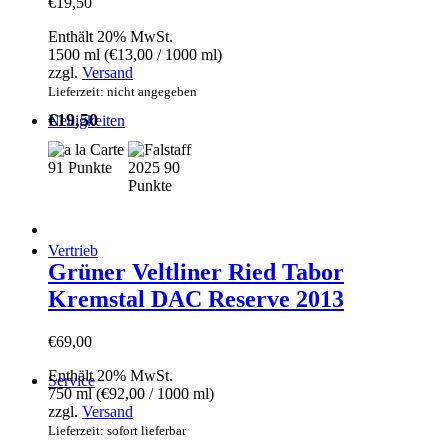
€
19,50
Enthält 20% MwSt.
1500 ml (
€
13,00
/ 1000 ml)
zzgl.
Versand
Lieferzeit: nicht angegeben
€
19,50
Neuigkeiten
Vertrieb
Grüner Veltliner Ried Tabor
Kremstal DAC Reserve 2013
€
69,00
Enthält 20% MwSt.
Service
750 ml (
€
92,00
/ 1000 ml)
zzgl.
Versand
Lieferzeit: sofort lieferbar