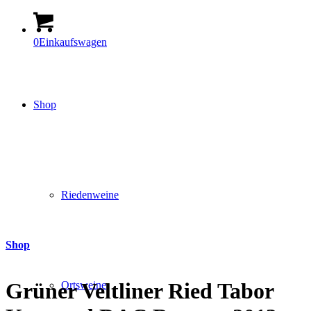
0
Einkaufswagen
Shop
Riedenweine
Shop
Grüner Veltliner Ried Tabor
Ortsweine