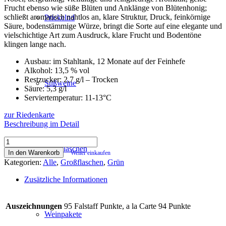
Frucht ebenso wie süße Blüten und Anklänge von Blütenhonig;
schließt aromatisch nahtlos an, klare Struktur, Druck, feinkörnige
Prickelnd
Säure, bodenstämmige Würze, bringt die Sorte auf eine elegante und
vielschichtige Art zum Ausdruck, klare Frucht und Bodentöne
klingen lange nach.
Ausbau: im Stahltank, 12 Monate auf der Feinhefe
Alkohol: 13,5 % vol
Restzucker: 2,7 g/l – Trocken
Süßweine
Säure: 5,3 g/l
Serviertemperatur: 11-13°C
zur Riedenkarte
Beschreibung im Detail
Grüner
Großflaschen
Veltliner
In den Warenkorb
Weiter einkaufen
Ried
Kategorien:
Alle
,
Großflaschen
,
Grün
Tabor
Kremstal
Zusätzliche Informationen
DAC
Reserve
2013
Auszeichnungen
95 Falstaff Punkte, a la Carte 94 Punkte
MAGNUM
Weinpakete
1,5L