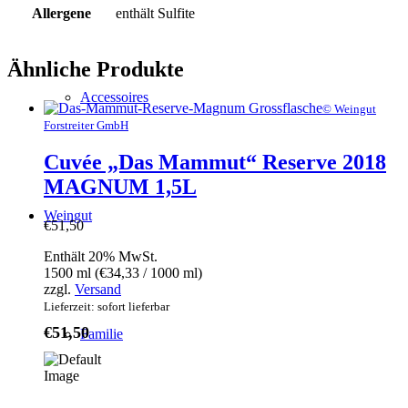
Menge
Allergene
enthält Sulfite
Ähnliche Produkte
Accessoires
© Weingut
Forstreiter GmbH
Cuvée „Das Mammut“ Reserve 2018
MAGNUM 1,5L
Weingut
€
51,50
Enthält 20% MwSt.
1500 ml (
€
34,33
/ 1000 ml)
zzgl.
Versand
Lieferzeit: sofort lieferbar
€
51,50
Familie