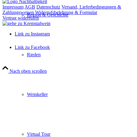
Impressum
AGB
Datenschutz
Versand, Lieferbedingungen &
Zahlungsweisen
Widerrufsbelehrung & Formular
Region & Geschichte
Vertrag widerrufen
Link zu Instagram
Link zu Facebook
Rieden
Nach oben scrollen
Close
this
module
Weinkeller
Wir machen Urlaub
Vom 7. bis 14. August 2026 ist unser
Weinpavillon von Mo - Fr von 8 - 12 Uhr und
12.30 - 14.30 Uhr geöffnet. An den beiden
Virtual Tour