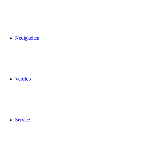
Samstagen, 8. und 15. August, öffnen wir
gerne gegen Anmeldung.
Ab Montag, 17. August, sind wir wieder zu den
gewohnten Öffnungszeiten für Sie da.
Neuigkeiten
Vertrieb
Service