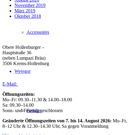
November 2019
März 2019
Oktober 2018
Weingut Forstreiter GmbH
Accessoires
Büro/Weinkeller/Verkauf:
Obere Hollenburger –
Hauptstraße 36
(neben Lumpazi Bräu)
3506 Krems-Hollenburg
Weingut
Tel:
+43 (0) 27 39 / 22 96
E-Mail:
weingut@forstreiter.at
Öffnungszeiten:
Mo–Fr: 09.30–11.30 & 14.00–18.00
Sa: 09.30–14.00
Familie
Sonn- und Feiertag geschlossen
Geänderte Öffnungszeiten von 7. bis 14. August 2026:
Mo–Fr,
8–12 Uhr & 12.30–14.30 Uhr, Sa gegen Voranmeldung