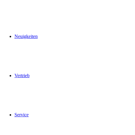
Ab Montag, 17. August, sind wir wieder zu den
gewohnten Öffnungszeiten für Sie da.
Neuigkeiten
Vertrieb
Service