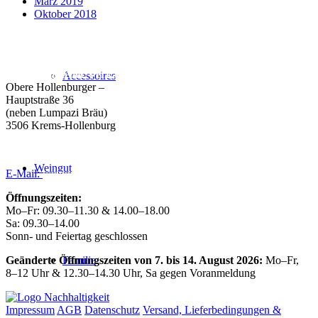
März 2019
Oktober 2018
Weingut Forstreiter GmbH
Büro/Weinkeller/Verkauf:
Accessoires
Obere Hollenburger –
Hauptstraße 36
(neben Lumpazi Bräu)
3506 Krems-Hollenburg
Tel:
+43 (0) 27 39 / 22 96
Weingut
E-Mail:
weingut@forstreiter.at
Öffnungszeiten:
Mo–Fr: 09.30–11.30 & 14.00–18.00
Sa: 09.30–14.00
Sonn- und Feiertag geschlossen
Familie
Geänderte Öffnungszeiten von 7. bis 14. August 2026:
Mo–Fr,
8–12 Uhr & 12.30–14.30 Uhr, Sa gegen Voranmeldung
Impressum
AGB
Datenschutz
Versand, Lieferbedingungen &