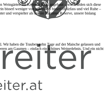
eren Weingärten am Kremser Kogl angebaut – wie würden sich diese
n bisserl weniger von jenem, ein bisserl Holzfass und viel Ruhe –
ter und verspielter als unsere Mammut Reserve, unsere bislang
ogl. Wir haben die Trauben zehn Tage auf der Maische gelassen und
Beeren am Gaumen – einfach ein schönes Weinerlebnis. Und ein nicht