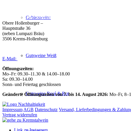
Weingut Forstreiter GmbH
Gebietsweine
Büro/Weinkeller/Verkauf:
Obere Hollenburger –
Hauptstraße 36
(neben Lumpazi Bräu)
3506 Krems-Hollenburg
Tel:
+43 (0) 27 39 / 22 96
Gutsweine Weiß
E-Mail:
weingut@forstreiter.at
Öffnungszeiten:
Mo–Fr: 09.30–11.30 & 14.00–18.00
Sa: 09.30–14.00
Sonn- und Feiertag geschlossen
Gutsweine Rosé & Rot
Geänderte Öffnungszeiten von 7. bis 14. August 2026:
Mo–Fr, 8–1
Impressum
AGB
Datenschutz
Versand, Lieferbedingungen & Zahlun
Vertrag widerrufen
Link zu Instagram