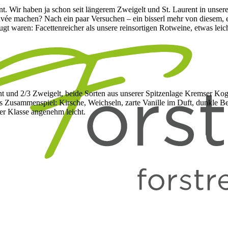
ent. Wir haben ja schon seit längerem Zweigelt und St. Laurent in uns
ée machen? Nach ein paar Versuchen – ein bisserl mehr von diesem, ei
waren: Facettenreicher als unsere reinsortigen Rotweine, etwas leich
urent und 2/3 Zweigelt, beide Sorten aus unserer Spitzenlage Kremser K
es Zusammenspiel: Kirsche, Weichseln, zarte Vanille im Duft, dunkle 
er Klasse angenehm leicht.