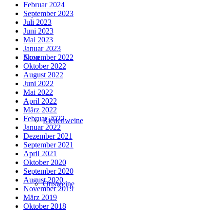
Februar 2024
September 2023
Juli 2023
Juni 2023
Mai 2023
Januar 2023
November 2022
Shop
Oktober 2022
August 2022
Juni 2022
Mai 2022
April 2022
März 2022
Februar 2022
Riedenweine
Januar 2022
Dezember 2021
September 2021
April 2021
Oktober 2020
September 2020
August 2020
Ortsweine
November 2019
März 2019
Oktober 2018