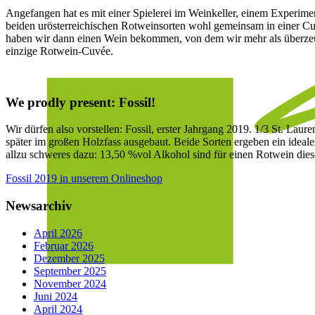
Angefangen hat es mit einer Spielerei im Weinkeller, einem Experim
beiden urösterreichischen Rotweinsorten wohl gemeinsam in einer Cuv
haben wir dann einen Wein bekommen, von dem wir mehr als überzeugt 
einzige Rotwein-Cuvée.
We prodly present: Fossil!
Wir dürfen also vorstellen: Fossil, erster Jahrgang 2019. 1/3 St. La
später im großen Holzfass ausgebaut. Beide Sorten ergeben ein ideal
allzu schweres dazu: 13,50 %vol Alkohol sind für einen Rotwein dies
Fossil 2019 in unserem Onlineshop
Newsarchiv
April 2026
Februar 2026
Dezember 2025
September 2025
November 2024
Juni 2024
April 2024