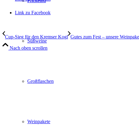
Prickelnd
Link zu Facebook
Cup-Sieg für den Kremser Kogl
Gutes zum Fest – unsere Weinpake
Süßweine
Nach oben scrollen
Großflaschen
Wir machen Urlaub
Vom 7. bis 14. August 2026 ist unser Weinpavillon v
Uhr geöffnet. An den beiden Samstagen, 8. und 15
Weinpakete
Anmeldung.
Ab Montag, 17. August, sind wir wieder zu den ge