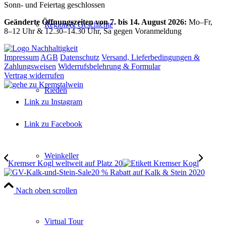
Sonn- und Feiertag geschlossen
Geänderte Öffnungszeiten von 7. bis 14. August 2026:
Mo–Fr,
Region & Geschichte
8–12 Uhr & 12.30–14.30 Uhr, Sa gegen Voranmeldung
Impressum
AGB
Datenschutz
Versand, Lieferbedingungen &
Zahlungsweisen
Widerrufsbelehrung & Formular
Vertrag widerrufen
Rieden
Link zu Instagram
Link zu Facebook
Weinkeller
Kremser Kogl weltweit auf Platz 20
20 % Rabatt auf Kalk & Stein 2020
Nach oben scrollen
Close
this
module
Virtual Tour