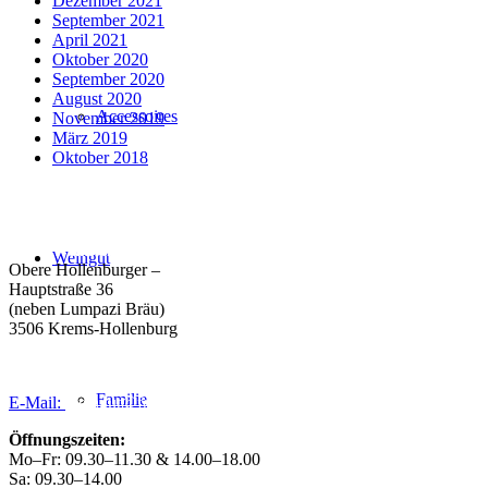
Dezember 2021
September 2021
April 2021
Oktober 2020
September 2020
August 2020
Accessoires
November 2019
März 2019
Oktober 2018
Weingut Forstreiter GmbH
Büro/Weinkeller/Verkauf:
Weingut
Obere Hollenburger –
Hauptstraße 36
(neben Lumpazi Bräu)
3506 Krems-Hollenburg
Tel:
+43 (0) 27 39 / 22 96
Familie
E-Mail:
weingut@forstreiter.at
Öffnungszeiten:
Mo–Fr: 09.30–11.30 & 14.00–18.00
Sa: 09.30–14.00