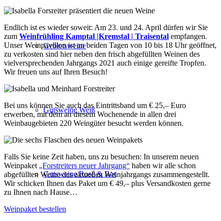
Endlich ist es wieder soweit: Am 23. und 24. April dürfen wir Sie
zum
Weinfrühling Kamptal |Kremstal | Traisental
empfangen.
Unser Weinpavillon ist an beiden Tagen von 10 bis 18 Uhr geöffnet,
Gebietsweine
zu verkosten sind hier neben den frisch abgefüllten Weinen des
vielversprechenden Jahrgangs 2021 auch einige gereifte Tropfen.
Wir freuen uns auf Ihren Besuch!
Bei uns können Sie auch das Eintrittsband um € 25,– Euro
Gutsweine Weiß
erwerben, mit dem an diesem Wochenende in allen drei
Weinbaugebieten 220 Weingüter besucht werden können.
Falls Sie keine Zeit haben, uns zu besuchen: In unserem neuen
Weinpaket
„Forstreiters neuer Jahrgang“
haben wir alle schon
Gutsweine Rosé & Rot
abgefüllten Weine des aktuellen Weinjahrgangs zusammengestellt.
Wir schicken Ihnen das Paket um € 49,– plus Versandkosten gerne
zu Ihnen nach Hause…
Weinpaket bestellen