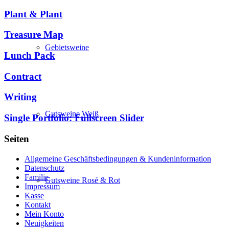
Plant & Plant
Treasure Map
Gebietsweine
Lunch Pack
Contract
Writing
Gutsweine Weiß
Single Portfolio: Fullscreen Slider
Seiten
Allgemeine Geschäftsbedingungen & Kundeninformation
Datenschutz
Familie
Gutsweine Rosé & Rot
Impressum
Kasse
Kontakt
Mein Konto
Neuigkeiten