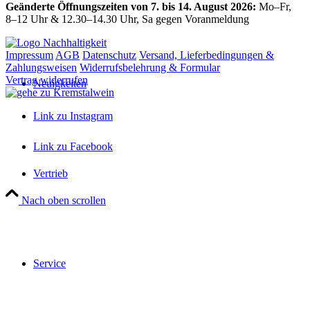
Geänderte Öffnungszeiten von 7. bis 14. August 2026:
Mo–Fr,
8–12 Uhr & 12.30–14.30 Uhr, Sa gegen Voranmeldung
Impressum
AGB
Datenschutz
Versand, Lieferbedingungen &
Zahlungsweisen
Widerrufsbelehrung & Formular
Vertrag widerrufen
Neuigkeiten
Link zu Instagram
Link zu Facebook
Vertrieb
Nach oben scrollen
Close
this
module
Wir machen Urlaub
Service
Vom 7. bis 14. August 2026 ist unser