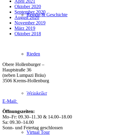
April 2021
Oktober 2020
September 2020
Region & Geschichte
August 2020
November 2019
März 2019
Oktober 2018
Weingut Forstreiter GmbH
Rieden
Büro/Weinkeller/Verkauf:
Obere Hollenburger –
Hauptstraße 36
(neben Lumpazi Bräu)
3506 Krems-Hollenburg
Tel:
+43 (0) 27 39 / 22 96
Weinkeller
E-Mail:
weingut@forstreiter.at
Öffnungszeiten:
Mo–Fr: 09.30–11.30 & 14.00–18.00
Sa: 09.30–14.00
Sonn- und Feiertag geschlossen
Virtual Tour