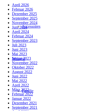
April 2026
Februar 2026
Dezember 2025
September 2025
November 2024
Accessoires
Juni 2024
April 2024
Februar 2024
September 2023
Juli 2023
Juni 2023
Mai 2023
Januar 2023
Weingut
November 2022
Oktober 2022
August 2022
Juni 2022
Mai 2022
April 2022
März 2022
Familie
Februar 2022
Januar 2022
Dezember 2021
September 2021