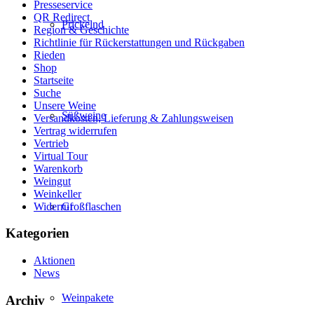
Presseservice
QR Redirect
Prickelnd
Region & Geschichte
Richtlinie für Rückerstattungen und Rückgaben
Rieden
Shop
Startseite
Suche
Unsere Weine
Süßweine
Versandkosten, Lieferung & Zahlungsweisen
Vertrag widerrufen
Vertrieb
Virtual Tour
Warenkorb
Weingut
Weinkeller
Widerruf
Großflaschen
Kategorien
Aktionen
News
Weinpakete
Archiv