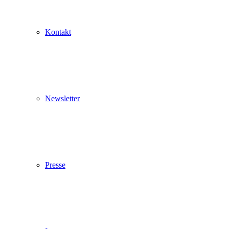
Weinpavillon von Mo - Fr von 8 - 12 Uhr und
12.30 - 14.30 Uhr geöffnet. An den beiden
Kontakt
Samstagen, 8. und 15. August, öffnen wir
gerne gegen Anmeldung.
Ab Montag, 17. August, sind wir wieder zu den
gewohnten Öffnungszeiten für Sie da.
Newsletter
Presse