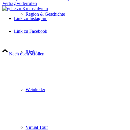
Vertrag widerrufen
Region & Geschichte
Link zu Instagram
Link zu Facebook
Rieden
Nach oben scrollen
Close
this
module
Wir machen Urlaub
Weinkeller
Vom 7. bis 14. August 2026 ist unser
Weinpavillon von Mo - Fr von 8 - 12 Uhr und
12.30 - 14.30 Uhr geöffnet. An den beiden
Samstagen, 8. und 15. August, öffnen wir
gerne gegen Anmeldung.
Virtual Tour