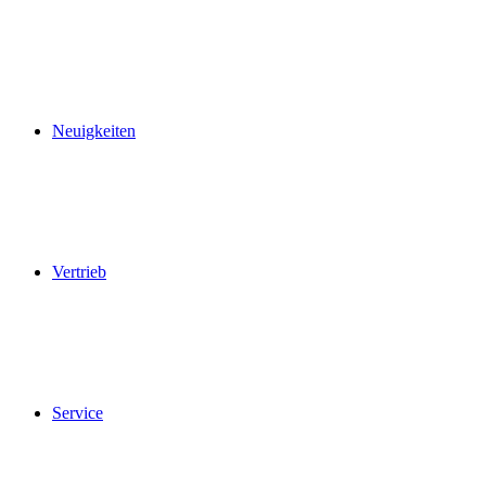
Ab Montag, 17. August, sind wir wieder zu den
gewohnten Öffnungszeiten für Sie da.
Neuigkeiten
Vertrieb
Service