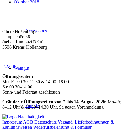
Oktober 2018
Weingut Forstreiter GmbH
Büro/Weinkeller/Verkauf:
Accessoires
Obere Hollenburger –
Hauptstraße 36
(neben Lumpazi Bräu)
3506 Krems-Hollenburg
Tel:
+43 (0) 27 39 / 22 96
E-Mail:
weingut@forstreiter.at
Weingut
Öffnungszeiten:
Mo–Fr: 09.30–11.30 & 14.00–18.00
Sa: 09.30–14.00
Sonn- und Feiertag geschlossen
Geänderte Öffnungszeiten von 7. bis 14. August 2026:
Mo–Fr,
Familie
8–12 Uhr & 12.30–14.30 Uhr, Sa gegen Voranmeldung
Impressum
AGB
Datenschutz
Versand, Lieferbedingungen &
Zahlungsweisen
Widerrufsbelehrung & Formular