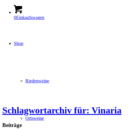
0
Einkaufswagen
Shop
Riedenweine
Schlagwortarchiv für: Vinaria
Ortsweine
Beiträge